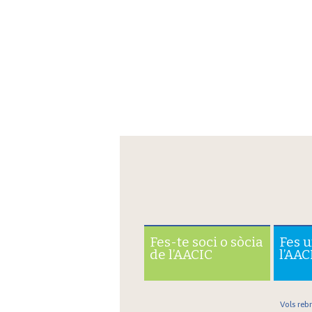
Fes-te soci o sòcia
Fes 
de l’AACIC
l’AAC
Vols reb