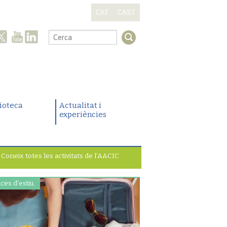
CAT
CAST
.
lioteca
Actualitat i
experiències
Coneix totes les activitats de l’AACIC
ces d'estiu.