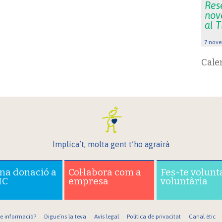
Rese
nov
al 
7 nove
Cale
Implica’t, molta gent t’ho agrairà
una donació a
Col·labora com a
Fes-te volunt
IC
empresa
voluntària
re informació?
Digue’ns la teva
Avís legal
Política de privacitat
Canal ètic