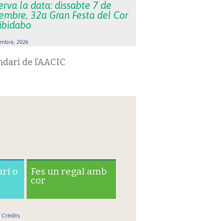
rva la data: dissabte 7 de
embre, 32a Gran Festa del Cor
Tibidabo
mbre, 2026
ndari de l’AACIC
ari o
Fes un regal amb
cor
Crèdits