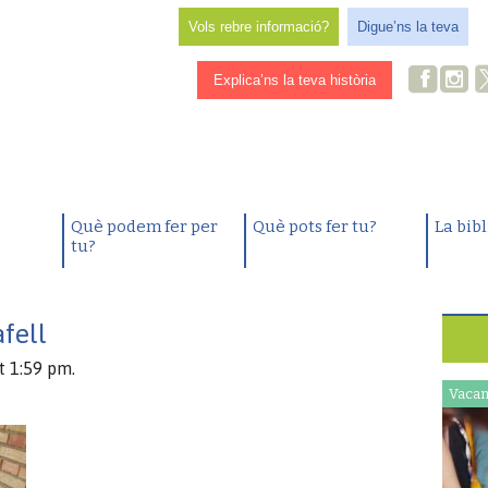
Vols rebre informació?
Digue’ns la teva
Explica’ns la teva història
Què podem fer per
Què pots fer tu?
La bib
tu?
fell
t 1:59 pm.
Vacan