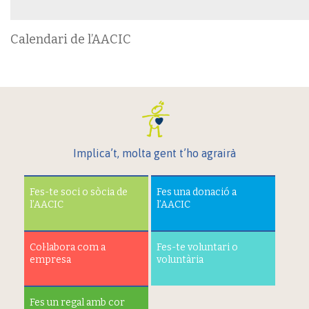
Calendari de l’AACIC
Implica’t, molta gent t’ho agrairà
Fes-te soci o sòcia de
Fes una donació a
l’AACIC
l’AACIC
Col·labora com a
Fes-te voluntari o
empresa
voluntària
Fes un regal amb cor