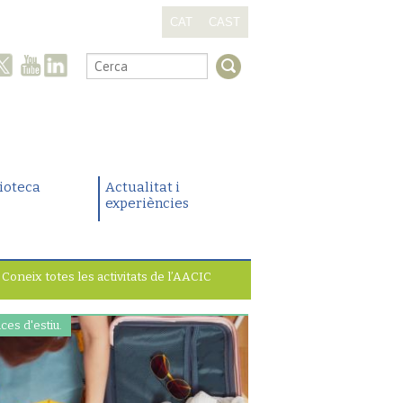
CAT
CAST
.
lioteca
Actualitat i
experiències
Coneix totes les activitats de l’AACIC
ces d'estiu.