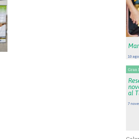
Mar
10 ago
Gran 
Rese
nov
al 
7 nove