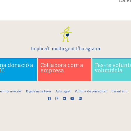
Cale
Implica’t, molta gent t’ho agrairà
una donació a
Col·labora com a
Fes-te volunt
IC
empresa
voluntària
re informació?
Digue’ns la teva
Avís legal
Política de privacitat
Canal ètic