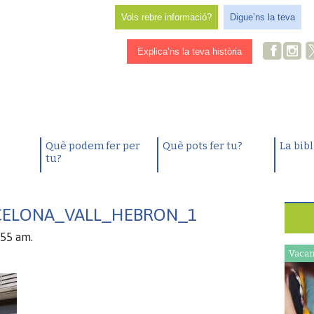
Vols rebre informació?
Digue’ns la teva
Explica’ns la teva història
Què podem fer per
Què pots fer tu?
La bib
tu?
CELONA_VALL_HEBRON_1
:55 am.
Vacan