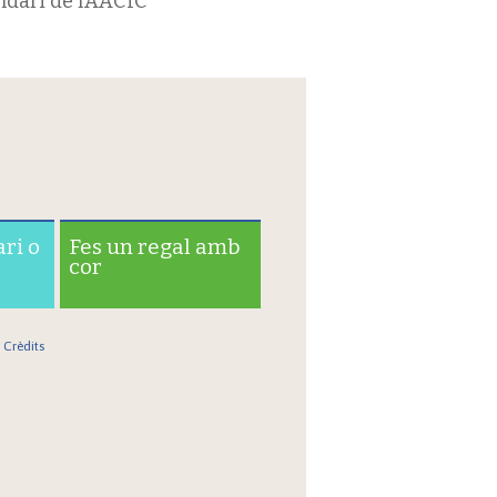
ndari de l’AACIC
ari o
Fes un regal amb
cor
Crèdits