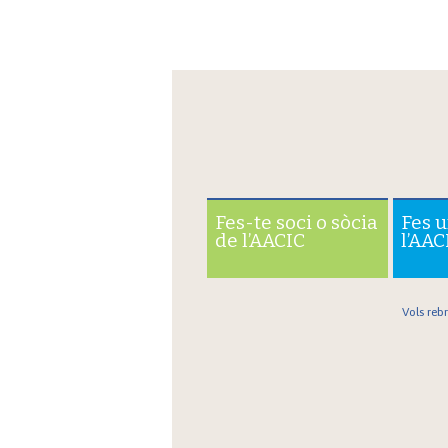
Fes-te soci o sòcia
Fes 
de l’AACIC
l’AAC
Vols reb