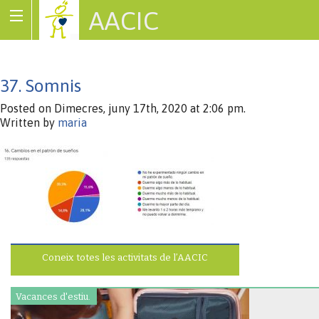
AACIC
Associació de Cardiopaties Congènites
37. Somnis
Posted on Dimecres, juny 17th, 2020 at 2:06 pm.
Written by
maria
Coneix totes les activitats de l’AACIC
Vacances d'estiu.