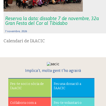
Reserva la data: dissabte 7 de novembre, 32a
Gran Festa del Cor al Tibidabo
7 novembre, 2026
Calendari de l’AACIC
Implica’t, molta gent t’ho agrairà
Fes-te soci o sòcia de
Fes una donació a
l’AACIC
l’AACIC
Col·labora com a
Fes-te voluntari o