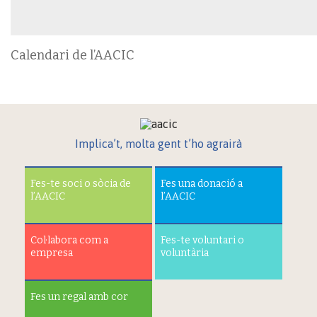
Calendari de l’AACIC
Implica’t, molta gent t’ho agrairà
Fes-te soci o sòcia de
Fes una donació a
l’AACIC
l’AACIC
Col·labora com a
Fes-te voluntari o
empresa
voluntària
Fes un regal amb cor