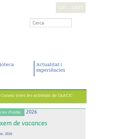
CAT
CAST
.
lioteca
Actualitat i
experiències
Coneix totes les activitats de l’AACIC
ces d'estiu.
xem de vacances
st, 2026