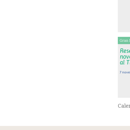
Gran 
Rese
nov
al 
7 nove
Cale