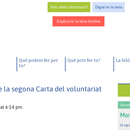
Vols rebre informació?
Digue’ns la teva
Explica’ns la teva història
Què podem fer per
Què pots fer tu?
La bib
tu?
 la segona Carta del voluntariat
Vacan
at 6:14 pm.
Mar
10 ago