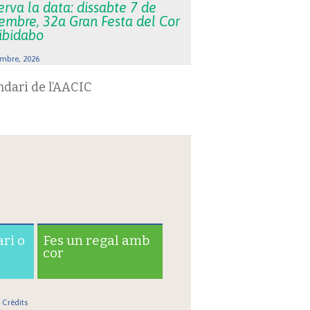
rva la data: dissabte 7 de
embre, 32a Gran Festa del Cor
Tibidabo
mbre, 2026
ndari de l’AACIC
ari o
Fes un regal amb
cor
Crèdits