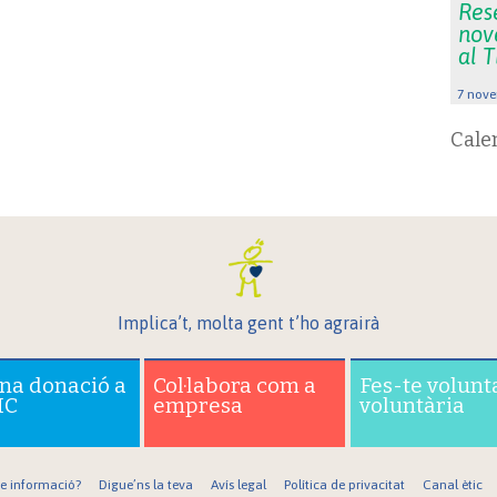
Rese
nov
al 
7 nove
Cale
Implica’t, molta gent t’ho agrairà
una donació a
Col·labora com a
Fes-te volunt
IC
empresa
voluntària
re informació?
Digue’ns la teva
Avís legal
Política de privacitat
Canal ètic