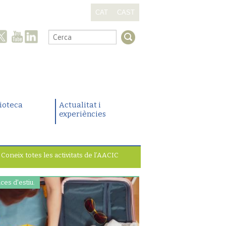
CAT
CAST
.
lioteca
Actualitat i
experiències
Coneix totes les activitats de l’AACIC
ces d'estiu.