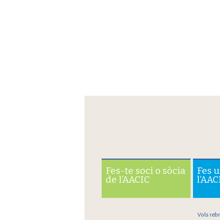
Fes-te soci o sòcia
Fes 
de l’AACIC
l’AAC
Vols reb