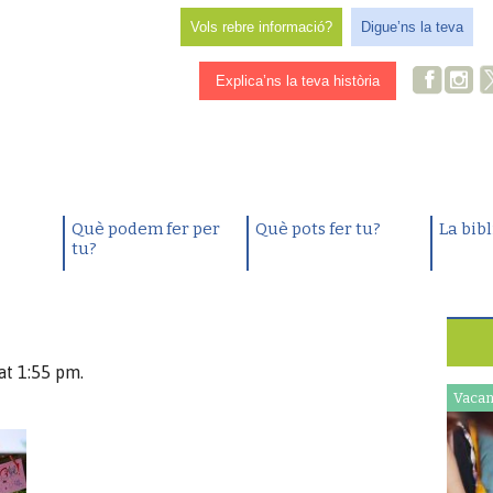
Vols rebre informació?
Digue’ns la teva
Explica’ns la teva història
Què podem fer per
Què pots fer tu?
La bib
tu?
at 1:55 pm.
Vacan