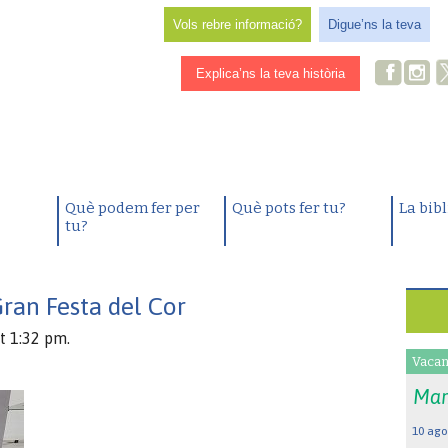
Vols rebre informació?
Digue’ns la teva
Explica’ns la teva història
Què podem fer per
Què pots fer tu?
La bib
tu?
Gran Festa del Cor
t 1:32 pm.
Vacan
Mar
10 ago