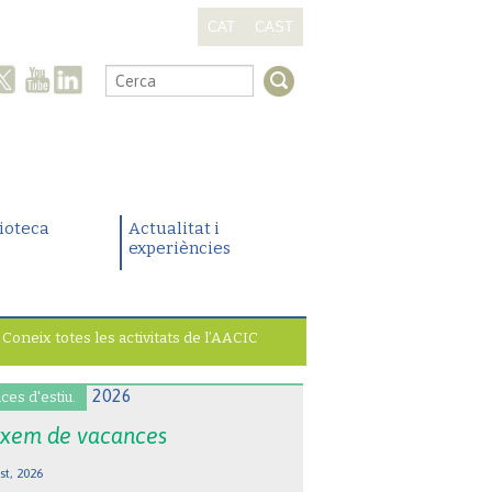
CAT
CAST
.
lioteca
Actualitat i
experiències
Coneix totes les activitats de l’AACIC
ces d'estiu.
xem de vacances
st, 2026