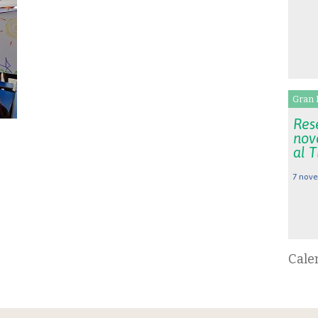
Gran 
Rese
nov
al 
7 nove
Cale