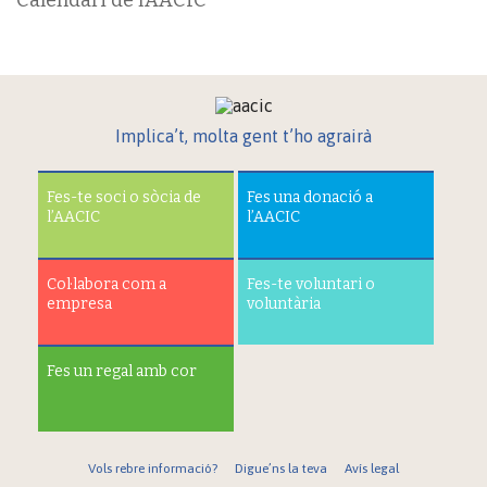
Calendari de l’AACIC
Implica’t, molta gent t’ho agrairà
Fes-te soci o sòcia de
Fes una donació a
l’AACIC
l’AACIC
Col·labora com a
Fes-te voluntari o
empresa
voluntària
Fes un regal amb cor
Vols rebre informació?
Digue’ns la teva
Avís legal