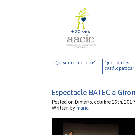
Qui som i què fem?
Què són les
cardiopaties?
Espectacle BATEC a Giron
Posted on Dimarts, octubre 29th, 2019
Written by
maria