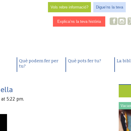
Vols rebre informació?
Digue’ns la teva
Explica’ns la teva història
Què podem fer per
Què pots fer tu?
La bib
tu?
ella
 at 5:22 pm.
Vacan