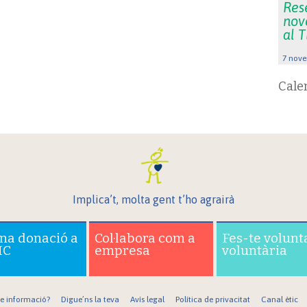
Rese
nov
al 
7 nove
Cale
Implica’t, molta gent t’ho agrairà
una donació a
Col·labora com a
Fes-te volunt
IC
empresa
voluntària
re informació?
Digue’ns la teva
Avís legal
Política de privacitat
Canal ètic