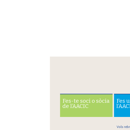
Fes-te soci o sòcia
Fes 
de l’AACIC
l’AAC
Vols reb