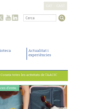
CAT
CAST
.
lioteca
Actualitat i
experiències
Coneix totes les activitats de l’AACIC
ces d'estiu.