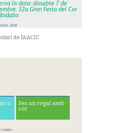
rva la data: dissabte 7 de
embre, 32a Gran Festa del Cor
Tibidabo
mbre, 2026
ndari de l’AACIC
ari o
Fes un regal amb
cor
Crèdits