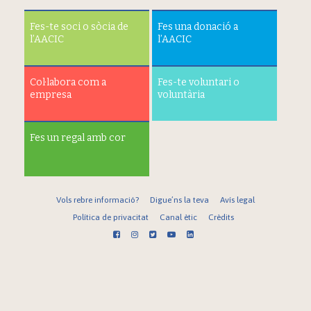
Fes-te soci o sòcia de
Fes una donació a
l’AACIC
l’AACIC
Col·labora com a
Fes-te voluntari o
empresa
voluntària
Fes un regal amb cor
Vols rebre informació?
Digue’ns la teva
Avís legal
Política de privacitat
Canal ètic
Crèdits