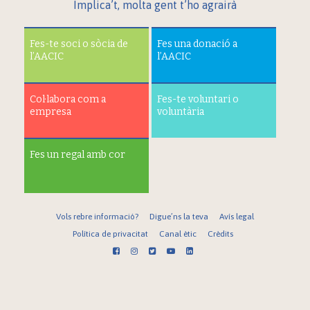
Implica’t, molta gent t’ho agrairà
Fes-te soci o sòcia de
Fes una donació a
l’AACIC
l’AACIC
Col·labora com a
Fes-te voluntari o
empresa
voluntària
Fes un regal amb cor
Vols rebre informació?
Digue’ns la teva
Avís legal
Política de privacitat
Canal ètic
Crèdits