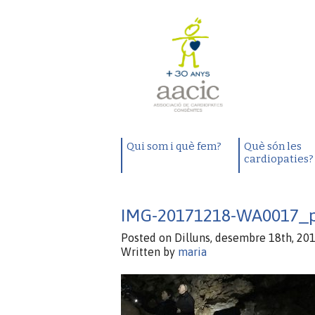
Qui som i què fem?
Què són les
cardiopaties?
IMG-20171218-WA0017_
Posted on Dilluns, desembre 18th, 201
Written by
maria