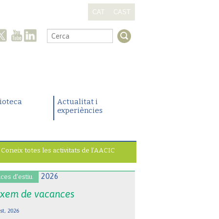
CAT
CAST
.
lioteca
Actualitat i
experiències
Coneix totes les activitats de l’AACIC
ces d'estiu.
xem de vacances
st, 2026