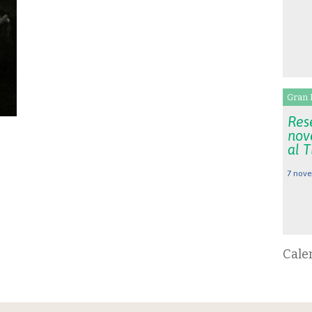
Gran 
Rese
nov
al 
7 nove
Cale