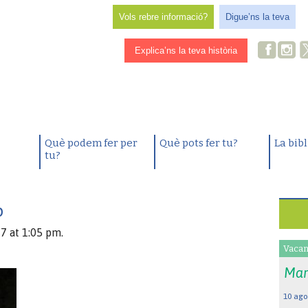
Vols rebre informació?
Digue’ns la teva
Explica’ns la teva història
Què podem fer per
Què pots fer tu?
La bib
tu?
p
7 at 1:05 pm.
Vacan
Mar
10 ago