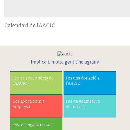
Calendari de l’AACIC
Implica’t, molta gent t’ho agrairà
Fes-te soci o sòcia de
Fes una donació a
l’AACIC
l’AACIC
Col·labora com a
Fes-te voluntari o
empresa
voluntària
Fes un regal amb cor