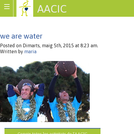
AACIC
Associació de Cardiopaties Congènites
we are water
Posted on Dimarts, maig 5th, 2015 at 8:23 am.
Written by
maria
Coneix totes les activitats de l’AACIC