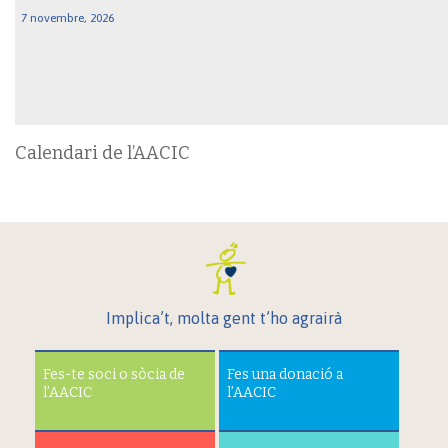
7 novembre, 2026
Calendari de l’AACIC
Implica’t, molta gent t’ho agrairà
Fes-te soci o sòcia de
Fes una donació a
l’AACIC
l’AACIC