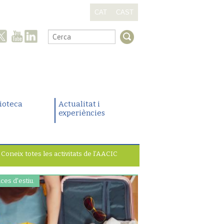
CAT
CAST
.
lioteca
Actualitat i
experiències
Coneix totes les activitats de l’AACIC
ces d'estiu.