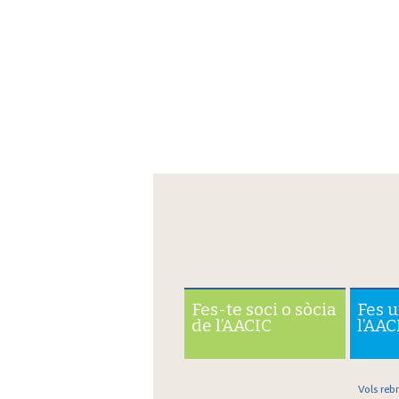
Fes-te soci o sòcia
Fes 
de l’AACIC
l’AAC
Vols reb