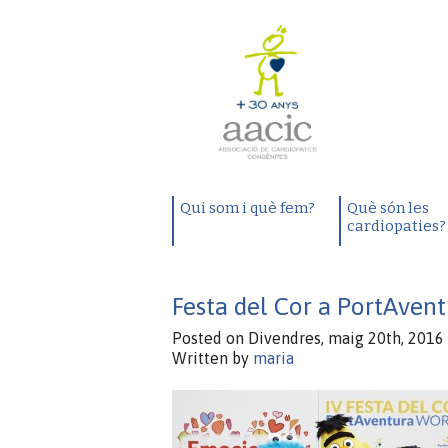
Qui som i què fem?
Què són les
cardiopaties?
Festa del Cor a PortAven
Posted on Divendres, maig 20th, 2016 
Written by
maria