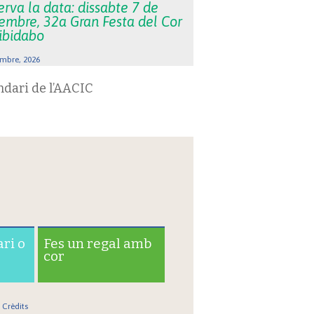
rva la data: dissabte 7 de
embre, 32a Gran Festa del Cor
Tibidabo
mbre, 2026
ndari de l’AACIC
ari o
Fes un regal amb
cor
Crèdits