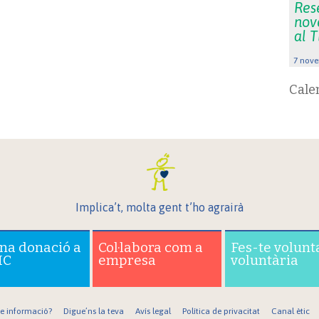
Rese
nov
al 
7 nove
Cale
Implica’t, molta gent t’ho agrairà
una donació a
Col·labora com a
Fes-te volunt
IC
empresa
voluntària
re informació?
Digue’ns la teva
Avís legal
Política de privacitat
Canal ètic