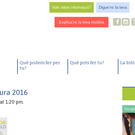
Vols rebre informació?
Digue’ns la teva
Explica’ns la teva història
Què podem fer per
Què pots fer tu?
La bib
tu?
tura 2016
at 1:20 pm.
Vacan