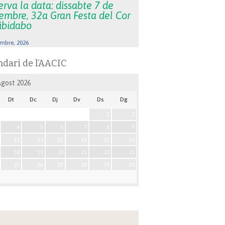
rva la data: dissabte 7 de
embre, 32a Gran Festa del Cor
Tibidabo
mbre, 2026
ndari de l’AACIC
Agost
2026
Dt
Dc
Dj
Dv
Ds
Dg
1
2
4
5
6
7
8
9
11
12
13
14
15
16
18
19
20
21
22
23
25
26
27
28
29
30