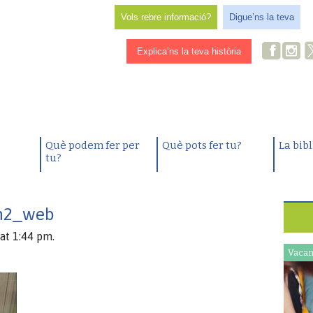
Vols rebre informació?
Digue’ns la teva
Explica’ns la teva història
Què podem fer per
Què pots fer tu?
La bib
tu?
n2_web
at 1:44 pm.
Vacan