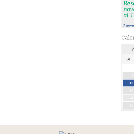
Rese
nov
al 
7 nove
Cale
Dl
3
10
17
24
31