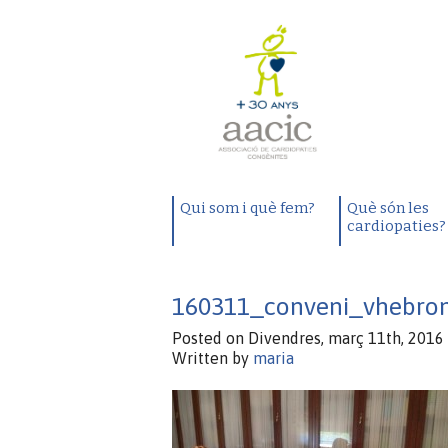
Qui som i què fem?
Què són les
cardiopaties?
160311_conveni_vhebro
Posted on Divendres, març 11th, 2016 
Written by
maria