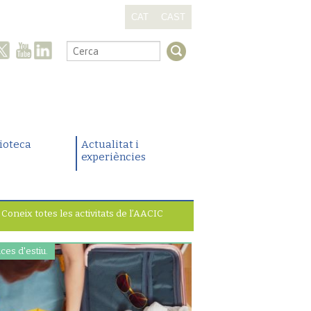
CAT
CAST
.
lioteca
Actualitat i
experiències
Coneix totes les activitats de l’AACIC
ces d'estiu.