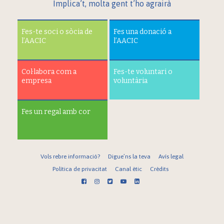
Implica’t, molta gent t’ho agrairà
Fes-te soci o sòcia de
Fes una donació a
l’AACIC
l’AACIC
Col·labora com a
Fes-te voluntari o
empresa
voluntària
Fes un regal amb cor
Vols rebre informació?
Digue’ns la teva
Avís legal
Política de privacitat
Canal ètic
Crèdits