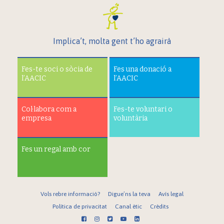
Implica’t, molta gent t’ho agrairà
Fes-te soci o sòcia de
Fes una donació a
l’AACIC
l’AACIC
Col·labora com a
Fes-te voluntari o
empresa
voluntària
Fes un regal amb cor
Vols rebre informació?
Digue’ns la teva
Avís legal
Política de privacitat
Canal ètic
Crèdits