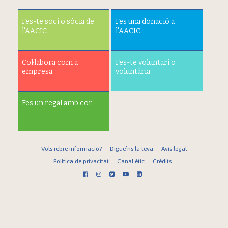
Fes-te soci o sòcia de
Fes una donació a
l’AACIC
l’AACIC
Col·labora com a
Fes-te voluntari o
empresa
voluntària
Fes un regal amb cor
Vols rebre informació?
Digue’ns la teva
Avís legal
Política de privacitat
Canal ètic
Crèdits