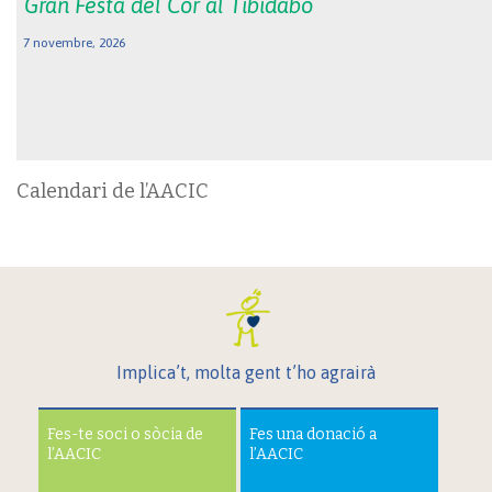
Gran Festa del Cor al Tibidabo
7 novembre, 2026
Calendari de l’AACIC
Implica’t, molta gent t’ho agrairà
Fes-te soci o sòcia de
Fes una donació a
l’AACIC
l’AACIC