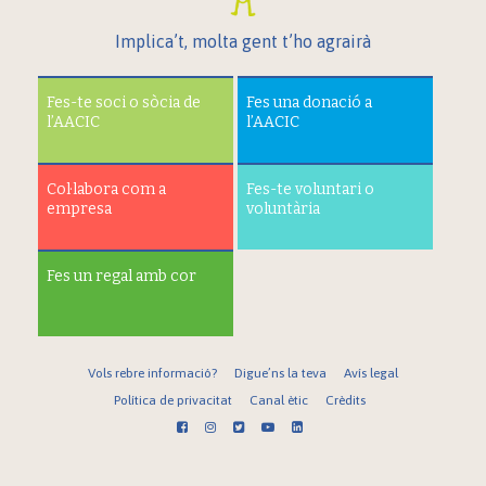
Implica’t, molta gent t’ho agrairà
Fes-te soci o sòcia de
Fes una donació a
l’AACIC
l’AACIC
Col·labora com a
Fes-te voluntari o
empresa
voluntària
Fes un regal amb cor
Vols rebre informació?
Digue’ns la teva
Avís legal
Política de privacitat
Canal ètic
Crèdits