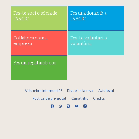
Fes-te soci o sòcia de
Fes una donació a
l’AACIC
l’AACIC
Col·labora com a
Fes-te voluntari o
empresa
voluntària
Fes un regal amb cor
Vols rebre informació?
Digue’ns la teva
Avís legal
Política de privacitat
Canal ètic
Crèdits