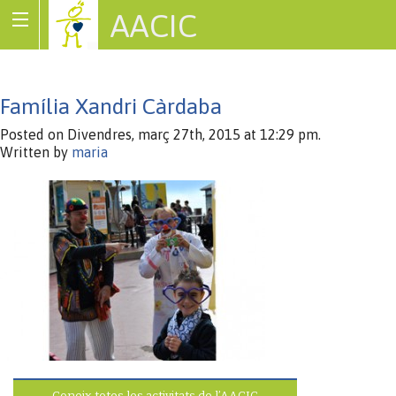
AACIC
Associació de Cardiopaties Congènites
Família Xandri Càrdaba
Posted on Divendres, març 27th, 2015 at 12:29 pm.
Written by
maria
Coneix totes les activitats de l’AACIC