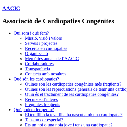
AACIC
Associació de Cardiopaties Congènites
Qui som i què fem?
Missió, visió i valors
Serveis i projectes
Recerca en cardiopaties
Organització
Memòries anuals de l’AACIC
Col·laboradores
Transparència
Contacta amb nosaltres
Què són les cardiopaties?
Quines són les cardiopaties congènites més freqüents?
Quines són les repercussions generals de tenir una cardio
Quin és el tractament de les cardiopaties congènites?
Recursos d’interès
Preguntes freqüents
Què podem fer per tu?
El teu fill o la teva filla ha nascut amb una cardiopatia?
Tens un cor especial?
Ets un noi o una noia jove i tens una cardiopatia?