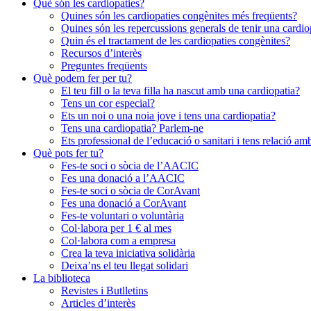
Què són les cardiopaties?
Quines són les cardiopaties congènites més freqüents?
Quines són les repercussions generals de tenir una cardio
Quin és el tractament de les cardiopaties congènites?
Recursos d’interès
Preguntes freqüents
Què podem fer per tu?
El teu fill o la teva filla ha nascut amb una cardiopatia?
Tens un cor especial?
Ets un noi o una noia jove i tens una cardiopatia?
Tens una cardiopatia? Parlem-ne
Ets professional de l’educació o sanitari i tens relació a
Què pots fer tu?
Fes-te soci o sòcia de l’AACIC
Fes una donació a l’AACIC
Fes-te soci o sòcia de CorAvant
Fes una donació a CorAvant
Fes-te voluntari o voluntària
Col·labora per 1 € al mes
Col·labora com a empresa
Crea la teva iniciativa solidària
Deixa’ns el teu llegat solidari
La biblioteca
Revistes i Butlletins
Articles d’interès