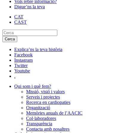
Vols rebre informació?
Digue’ns la teva
CAT
CAST
Explica’ns la teva història
Facebook
Instagram
Twitter
Youtube
.
Qui som i què fem?
Missió, visió i valors
Serveis i projectes
Recerca en cardiopaties
Organització
Memòries anuals de l’AACIC
Col·laboradores
Transparència
Contacta amb nosaltres