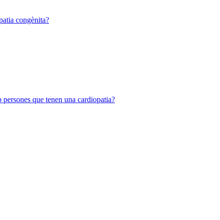
patia congènita?
mb persones que tenen una cardiopatia?