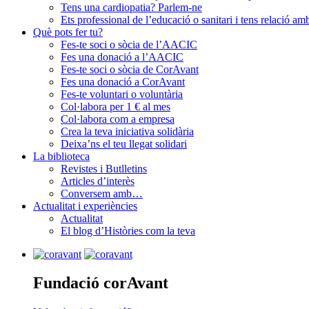
Tens una cardiopatia? Parlem-ne
Ets professional de l’educació o sanitari i tens relació a
Què pots fer tu?
Fes-te soci o sòcia de l’AACIC
Fes una donació a l’AACIC
Fes-te soci o sòcia de CorAvant
Fes una donació a CorAvant
Fes-te voluntari o voluntària
Col·labora per 1 € al mes
Col·labora com a empresa
Crea la teva iniciativa solidària
Deixa’ns el teu llegat solidari
La biblioteca
Revistes i Butlletins
Articles d’interès
Conversem amb…
Actualitat i experiències
Actualitat
El blog d’Històries com la teva
Fundació corAvant