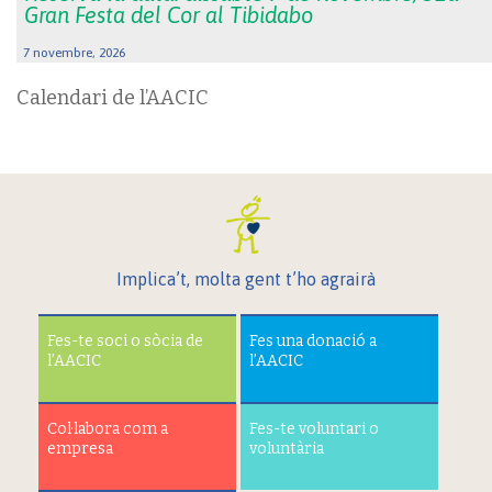
Gran Festa del Cor al Tibidabo
7 novembre, 2026
Calendari de l’AACIC
Implica’t, molta gent t’ho agrairà
Fes-te soci o sòcia de
Fes una donació a
l’AACIC
l’AACIC
Col·labora com a
Fes-te voluntari o
empresa
voluntària