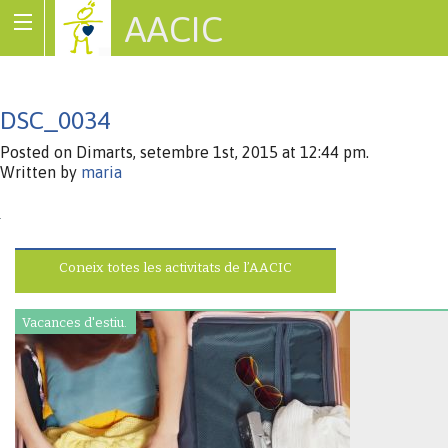
AACIC
Associació de Cardiopaties Congènites
DSC_0034
Posted on Dimarts, setembre 1st, 2015 at 12:44 pm.
Written by
maria
Coneix totes les activitats de l’AACIC
Vacances d'estiu.