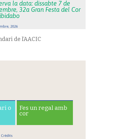
rva la data: dissabte 7 de
embre, 32a Gran Festa del Cor
Tibidabo
mbre, 2026
ndari de l’AACIC
ari o
Fes un regal amb
cor
Crèdits