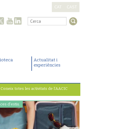
CAT
CAST
.
lioteca
Actualitat i
experiències
Coneix totes les activitats de l’AACIC
ces d'estiu.