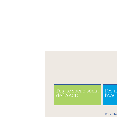
Fes-te soci o sòcia
Fes 
de l’AACIC
l’AAC
Vols reb