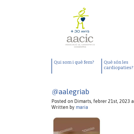
Qui som i què fem?
Què són les
cardiopaties?
@aalegriab
Posted on Dimarts, febrer 21st, 2023 a
Written by
maria