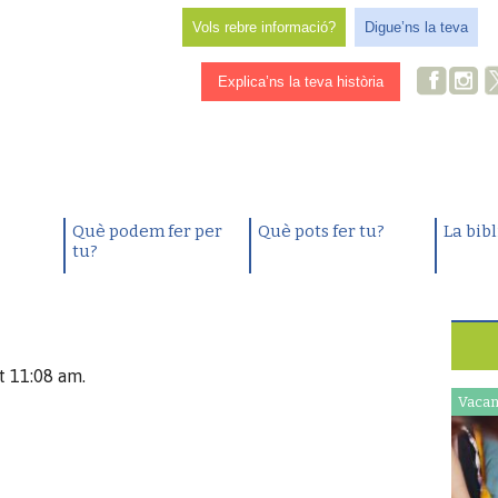
Vols rebre informació?
Digue’ns la teva
Explica’ns la teva història
Què podem fer per
Què pots fer tu?
La bib
tu?
t 11:08 am.
Vacan