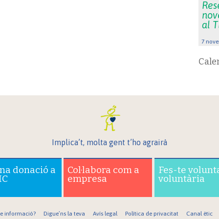
Rese
nov
al 
7 nove
Cale
Implica’t, molta gent t’ho agrairà
una donació a
Col·labora com a
Fes-te volunt
IC
empresa
voluntària
re informació?
Digue’ns la teva
Avís legal
Política de privacitat
Canal ètic