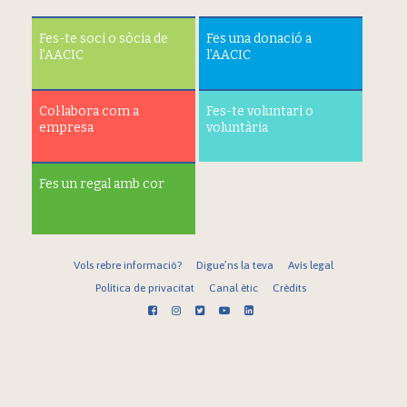
Fes-te soci o sòcia de
Fes una donació a
l’AACIC
l’AACIC
Col·labora com a
Fes-te voluntari o
empresa
voluntària
Fes un regal amb cor
Vols rebre informació?
Digue’ns la teva
Avís legal
Política de privacitat
Canal ètic
Crèdits