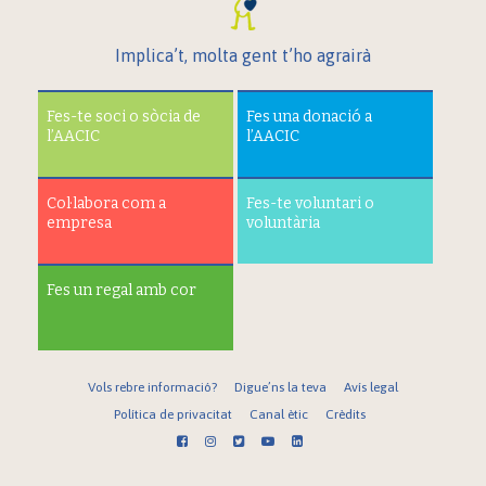
Implica’t, molta gent t’ho agrairà
Fes-te soci o sòcia de
Fes una donació a
l’AACIC
l’AACIC
Col·labora com a
Fes-te voluntari o
empresa
voluntària
Fes un regal amb cor
Vols rebre informació?
Digue’ns la teva
Avís legal
Política de privacitat
Canal ètic
Crèdits