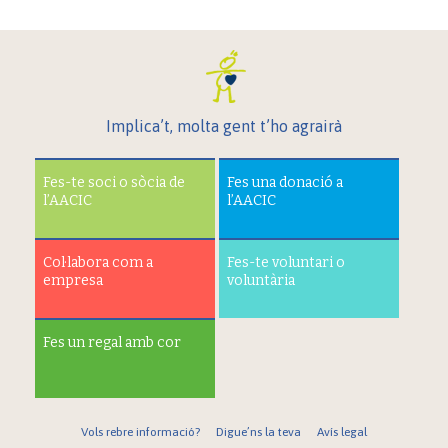
Implica’t, molta gent t’ho agrairà
Fes-te soci o sòcia de
Fes una donació a
l’AACIC
l’AACIC
Col·labora com a
Fes-te voluntari o
empresa
voluntària
Fes un regal amb cor
Vols rebre informació?
Digue’ns la teva
Avís legal