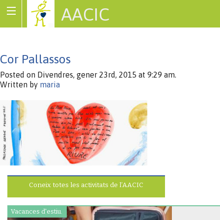
AACIC
Associació de Cardiopaties Congènites
Cor Pallassos
Posted on Divendres, gener 23rd, 2015 at 9:29 am.
Written by
maria
Coneix totes les activitats de l’AACIC
Vacances d'estiu.