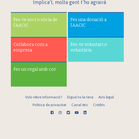
Implica’t, molta gent t’ho agrairà
Fes-te soci o sòcia de
Fes una donació a
l’AACIC
l’AACIC
Col·labora com a
Fes-te voluntari o
empresa
voluntària
Fes un regal amb cor
Vols rebre informació?
Digue’ns la teva
Avís legal
Política de privacitat
Canal ètic
Crèdits