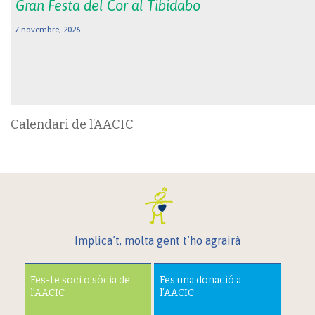
Gran Festa del Cor al Tibidabo
7 novembre, 2026
Calendari de l’AACIC
Implica’t, molta gent t’ho agrairà
Fes-te soci o sòcia de
Fes una donació a
l’AACIC
l’AACIC