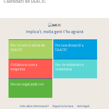
Calendari de l’AACIC
Implica’t, molta gent t’ho agrairà
Fes-te soci o sòcia de
Fes una donació a
l’AACIC
l’AACIC
Col·labora com a
Fes-te voluntari o
empresa
voluntària
Fes un regal amb cor
Vols rebre informació?
Digue’ns la teva
Avís legal