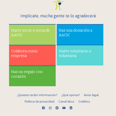
Implícate, mucha gente te lo agradecerá
Hazte socio o socia de
Haz una donación a
AACIC
AACIC
Colabora como
Hazte voluntario o
empresa
voluntaria
Haz un regalo con
corazón
¿Quieres recibir información?
¿Qué opinas?
Aviso legal
Política de privacidad
Canal ético
Créditos