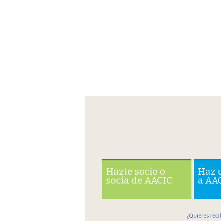
Hazte socio o
Haz 
socia de AACIC
a AA
¿Quieres reci