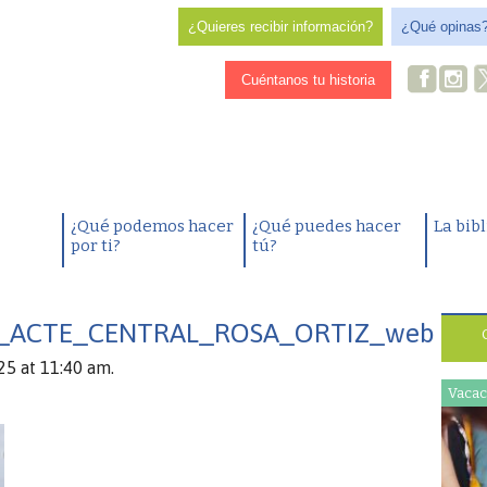
¿Quieres recibir información?
¿Qué opinas
Cuéntanos tu historia
¿Qué podemos hacer
¿Qué puedes hacer
La bib
por ti?
tú?
_ACTE_CENTRAL_ROSA_ORTIZ_web
25 at 11:40 am.
Vacac