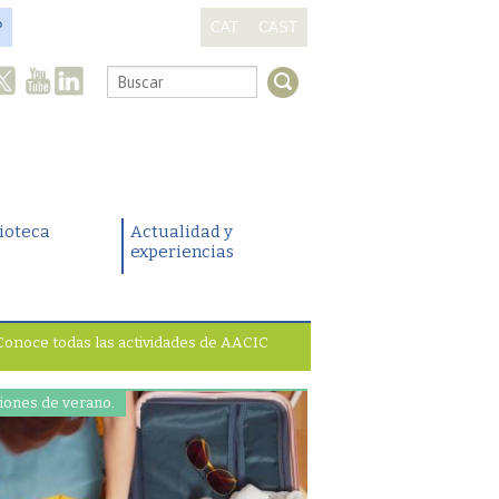
?
CAT
CAST
.
lioteca
Actualidad y
experiencias
Conoce todas las actividades de AACIC
iones de verano.