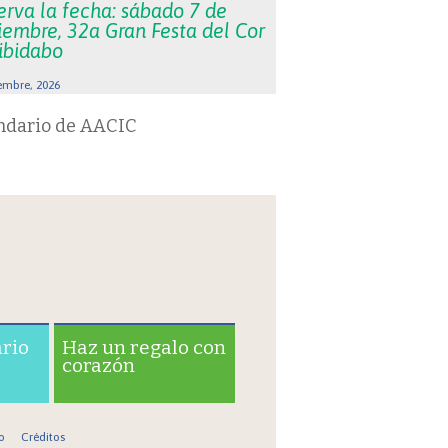
erva la fecha: sábado 7 de
iembre, 32a Gran Festa del Cor
Tibidabo
embre, 2026
ndario de AACIC
ario
Haz un regalo con
corazón
o
Créditos