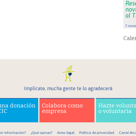
Res
nov
al 
7 novi
Cale
Implícate, mucha gente te lo agradecerá
una donación
Colabora como
Hazte volunt
CIC
empresa
o voluntaria
bir información?
¿Qué opinas?
Aviso legal
Política de privacidad
Canal étic