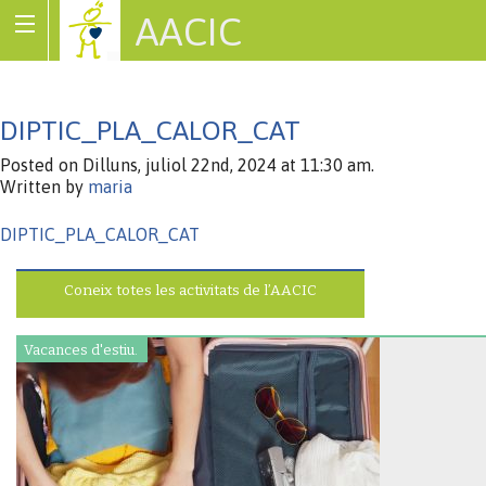
AACIC
Associació de Cardiopaties Congènites
DIPTIC_PLA_CALOR_CAT
Posted on Dilluns, juliol 22nd, 2024 at 11:30 am.
Written by
maria
DIPTIC_PLA_CALOR_CAT
Coneix totes les activitats de l’AACIC
Vacances d'estiu.