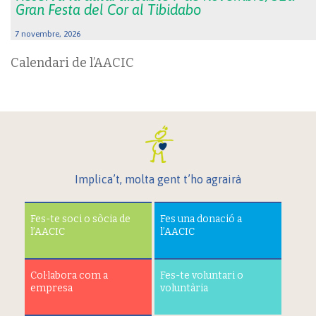
Gran Festa del Cor al Tibidabo
7 novembre, 2026
Calendari de l’AACIC
Implica’t, molta gent t’ho agrairà
Fes-te soci o sòcia de
Fes una donació a
l’AACIC
l’AACIC
Col·labora com a
Fes-te voluntari o
empresa
voluntària