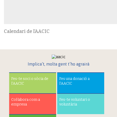
Calendari de l’AACIC
Implica’t, molta gent t’ho agrairà
Fes-te soci o sòcia de
Fes una donació a
l’AACIC
l’AACIC
Col·labora com a
Fes-te voluntari o
empresa
voluntària