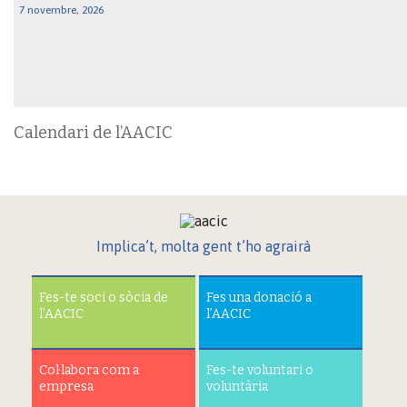
7 novembre, 2026
Calendari de l’AACIC
Implica’t, molta gent t’ho agrairà
Fes-te soci o sòcia de
Fes una donació a
l’AACIC
l’AACIC
Col·labora com a
Fes-te voluntari o
empresa
voluntària